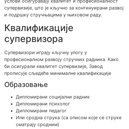
услови осигуравају квалитет и професионалност
супервизије, што је кључно за континуирани развој
и подршку стручњацима у њиховом раду.
Квалификације
супервизора
Супервизори играју кључну улогу у
професионалном развоју стручних радника. Како
би осигурали квалитет супервизије, Завод
прописује сљедеће минималне квалификације
Образовање
Дипломирани социјални радник
Дипломирани психолог
Дипломирани педагог
Или сродна струка (са описом које се струке
сматрају сродним)