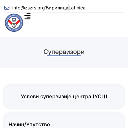
info@zszrs.org
Ћирилица
Latinica
Супервизори
Услови супервизије центра (УСЦ)
Начин/Упутство