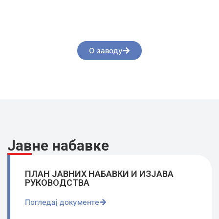
Републике Српске је централна институција
посвећена праћењу, планирању и унапређењу
система социјалне, породичне и дјечије заштите.
О заводу
Јавне набавке
ПЛАН ЈАВНИХ НАБАВКИ И ИЗЈАВА
РУКОВОДСТВА
Погледај документе