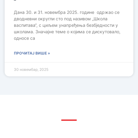
Дана 30. и 31. новембра 2025. године одржао се
дводневни округли сто под називом „Школа
васпитава“, с циљем унапређења безбједности у
школама. Значајне теме о којима се дискутовало,
односе са
ПРОЧИТАЈ ВИШЕ »
30 новембар, 2025
Упознајте нас
Јавна установа Завод за социјалну заштиту