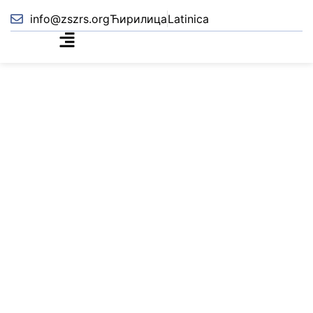
info@zszrs.org
Ћирилица
Latinica