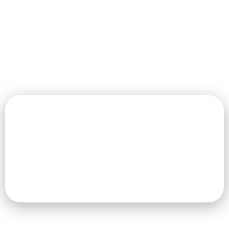
Завод за социјалну заштиту
Републике Српске
Јавна установа Завод за социјалну заштиту
Републике Српске је развојна установа која
прати, унапређује, планира, подстиче развој и
обавља истаживачке и стручне послове у
области социјалне заштите.