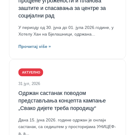
процјене угрожености и планова
заштите и спасавања за центре за
социјални рад
У периоду од 30. јуна до 01. јула 2026.године, у
Хотелу Хан на Бјелашници, одржана...
Прочитај više »
АКТУЕЛНО
31 јул, 2026
Одржан састанак поводом
представљања концепта кампање
„Свако дијете треба породицу“
Дана 15. јуна 2026. године одржан је онлајн
састанак, са седиштем у просторијама УНИЦЕФ-
а, а...