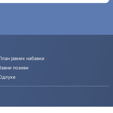
План јавних набавки
Јавни позиви
Одлуке