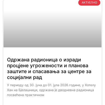
АКТУЕЛНО
Одржана радионица о изради
процјене угрожености и планова
заштите и спасавања за центре за
социјални рад
У периоду од 30. јуна до 01. јула 2026.године, у Хотелу
Хан на Бјелашници, одржана је дводневна радионица
посвећена практичном