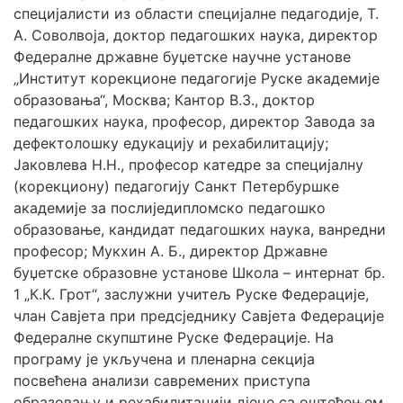
специјалисти из области специјалне педагодије, Т.
А. Соволвоја, доктор педагошких наука, директор
Федералне државне буџетске научне установе
„Институт корекционе педагогије Руске академије
образовања“, Москва; Кантор В.З., доктор
педагошких наука, професор, директор Завода за
дефектолошку едукацију и рехабилитацију;
Јаковлева Н.Н., професор катедре за специјалну
(корекциону) педагогију Санкт Петербуршке
академије за послиједипломско педагошко
образовање, кандидат педагошких наука, ванредни
професор; Мукхин А. Б., директор Државне
буџетске образовне установе Школа – интернат бр.
1 „К.К. Грот“, заслужни учитељ Руске Федерације,
члан Савјета при предсједнику Савјета Федерације
Федералне скупштине Руске Федерације. На
програму је укључена и пленарна секција
посвећена анализи савремених приступа
образовању и рехабилитацији дјеце са оштећењем