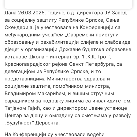
Дана 26.03.2025. године, в.д. директора ЈУ Завод
за социјалну заштиту Републике Српске, Сања
Скендерија, је учествовала на Конференцији са
међународним учешћем „Савремени приступи
образовању и рехабилитацији слијепе и слабовиде
дјеце“ у организацији Државне буџетска образовне
установе Школа – интернат бр. 1 „К.К. Грот“,
Красногвардејског рејона Санкт Петербурга, са
делегацијом из Републике Српске, и то
представницима Министарства здравља и
социјалне заштите, помоћником министра,
Владимиром Макарићем, и вишим стручним
сарадником за подршку лицима са инвалидитетом,
Татјаном Гајић, као и директором Јавне устаноце
Центар за дјецу и омладину са сметњама у развоју
„Будућност“ Дервента.
На Конференцији су учествовали водећи