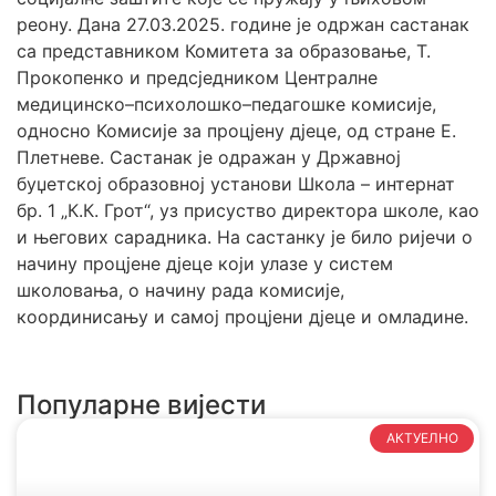
реону. Дана 27.03.2025. године је одржан састанак
са представником Комитета за образовање, Т.
Прокопенко и предсједником Централне
медицинско–психолошко–педагошке комисије,
односно Комисије за процјену дјеце, од стране Е.
Плетневе. Састанак је одражан у Државној
буџетској образовној установи Школа – интернат
бр. 1 „К.К. Грот“, уз присуство директора школе, као
и његових сарадника. На састанку је било ријечи о
начину процјене дјеце који улазе у систем
школовања, о начину рада комисије,
координисању и самој процјени дјеце и омладине.
Популарне вијести
АКТУЕЛНО