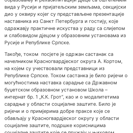
вида у Русији и пријатељским земљама, секцијски
дио у оквиру којег су представљене презентације
наставника из Санкт Петербурга и гостију, које
одражавју практичне искуства у раду са слијепом
и слабовидом дјецом у образовним установама из
Русије и Републике Српске.
Такође, током посјете је одржан састанак са
начелником Красногвардјеског округа А. Кортом,
на којем су учествовали представници из
Републике Српске. Током састанка је било ријечи о
могућностима наставка сарадње са Државном
буџетском образовном установом Школа –
интернат бр. 1 „К.К. Грот“, као и о модалитетима
сарадње у области социјалне заштите. Било је
ријечи и о примјерима добре праксе које се
обављају у Красногвардјеског округу у области
социјалне заштите, подршке корисницима
социјалне заштите које се пружају у њиховом