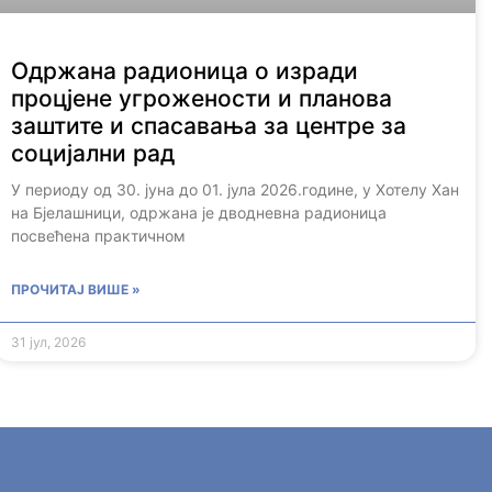
Одржана радионица о изради
процјене угрожености и планова
заштите и спасавања за центре за
социјални рад
У периоду од 30. јуна до 01. јула 2026.године, у Хотелу Хан
на Бјелашници, одржана је дводневна радионица
посвећена практичном
ПРОЧИТАЈ ВИШЕ »
31 јул, 2026