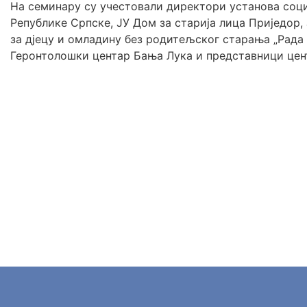
На семинару су учестовали директори установа социј
Републике Српске, ЈУ Дом за старија лица Приједор,
за дјецу и омладину без родитељског старања „Рада
Геронтолошки центар Бања Лука и представници цент