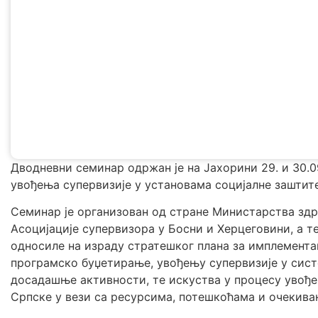
Дводневни семинар одржан је на Јахорини 29. и 30.
увођења супервизије у установама социјалне заштите
Семинар је организован од стране Министарства здр
Асоцијације супервизора у Босни и Херцеговини, а те
односиле на израду стратешког плана за имплемента
програмско буџетирање, увођењу супервизије у сист
досадашње активности, те искуства у процесу увође
Српске у вези са ресурсима, потешкоћама и очекива