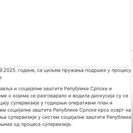
09.2025. године, са циљем пружања подршке у процесу
.
авља и социјалне заштите Републике Српске и
ме о којима се разговарало и водила дискусија су се
цију супервизије у годишњи оперативни план и
ем социјалне заштите Републике Српске кроз осврт на
ња супервизије у систем социјалне заштите Републике
њима од процеса супервизије.