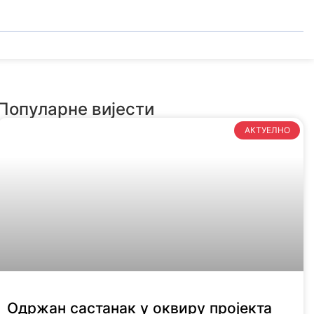
Популарне вијести
АКТУЕЛНО
Одржан састанак у оквиру пројекта