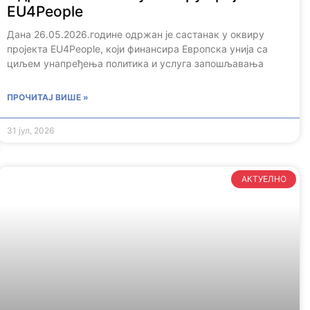
EU4People
Дана 26.05.2026.године одржан је састанак у оквиру
пројекта EU4People, који финансира Европска унија са
циљем унапређења политика и услуга запошљавања
ПРОЧИТАЈ ВИШЕ »
31 јул, 2026
АКТУЕЛНО