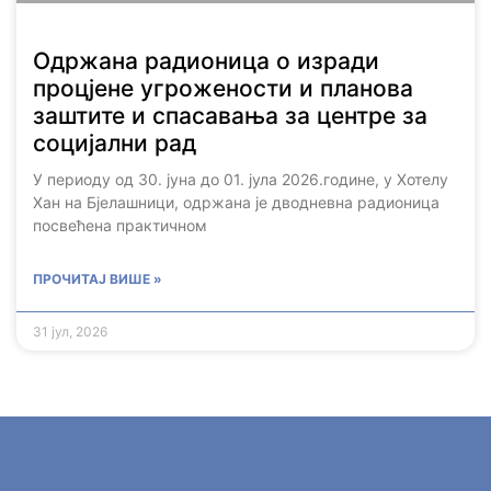
Одржана радионица о изради
процјене угрожености и планова
заштите и спасавања за центре за
социјални рад
У периоду од 30. јуна до 01. јула 2026.године, у Хотелу
Хан на Бјелашници, одржана је дводневна радионица
посвећена практичном
ПРОЧИТАЈ ВИШЕ »
31 јул, 2026