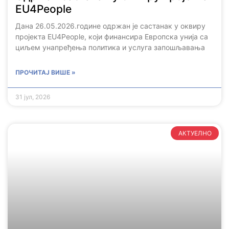
EU4People
Дана 26.05.2026.године одржан је састанак у оквиру
пројекта EU4People, који финансира Европска унија са
циљем унапређења политика и услуга запошљавања
ПРОЧИТАЈ ВИШЕ »
31 јул, 2026
АКТУЕЛНО