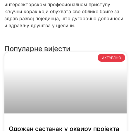
интерсекторском професионалном приступу
кључни корак који обухвата све облике бриге за
здрав развој појединца, што дугорочно доприноси
и здрављу друштва у цјелини.
Популарне вијести
АКТУЕЛНО
Одржан састанак у оквиру пројекта