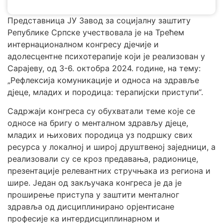
Представница ЈУ Завод за социјалну заштиту
Републике Српске учествовала је на Трећем
интернационалном конгресу дјечије и
адолесцентне психотерапије који је реализован у
Сарајеву, од 3-6. октобра 2024. године, на тему:
„Рефлексија комуникације и односа на здравље
дјеце, младих и породица: терапијски приступи“.
Садржаји конгреса су обухватали теме које се
односе на бригу о менталном здрављу дјеце,
младих и њихових породица уз подршку свих
ресурса у локалној и широј друштвеној заједници, а
реализовали су се кроз предавања, радионице,
презентације релевантних стручњака из региона и
шире. Један од закључака конгреса је да је
проширење приступа у заштити менталног
здравља од дисциплинирано орјентисане
професије ка интердисциплинарном и