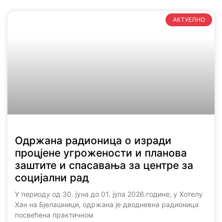
АКТУЕЛНО
Одржана радионица о изради
процјене угрожености и планова
заштите и спасавања за центре за
социјални рад
У периоду од 30. јуна до 01. јула 2026.године, у Хотелу
Хан на Бјелашници, одржана је дводневна радионица
посвећена практичном