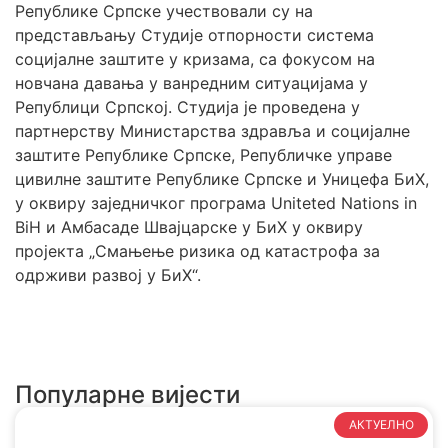
Републике Српске учествовали су на
представљању Студије отпорности система
социјалне заштите у кризама, са фокусом на
новчана давања у ванредним ситуацијама у
Републици Српској. Студија је проведена у
партнерству Министарства здравља и социјалне
заштите Републике Српске, Републичке управе
цивилне заштите Републике Српске и Уницефа БиХ,
у оквиру заједничког програма Uniteted Nations in
BiH и Амбасаде Швајцарске у БиХ у оквиру
пројекта „Смањење ризика од катастрофа за
одрживи развој у БиХ“.
Популарне вијести
АКТУЕЛНО