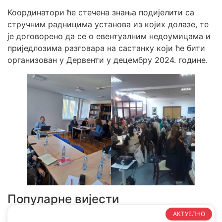
Координатори ће стечена знања подијелити са
стручним радницима установа из којих долазе, те
је договорено да се о евентуалним недоумицама и
приједлозима разговара на састанку који ће бити
организован у Дервенти у децембру 2024. године.
Популарне вијести
АКТУЕЛНО