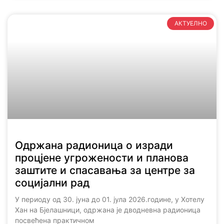
АКТУЕЛНО
Одржана радионица о изради
процјене угрожености и планова
заштите и спасавања за центре за
социјални рад
У периоду од 30. јуна до 01. јула 2026.године, у Хотелу
Хан на Бјелашници, одржана је дводневна радионица
посвећена практичном