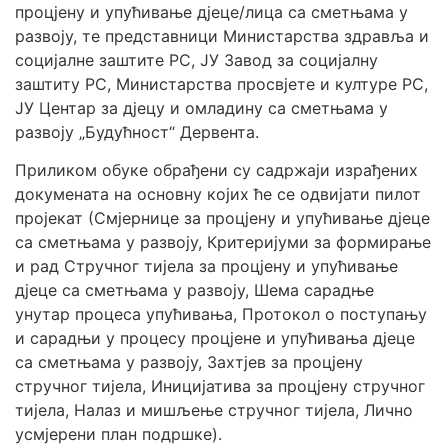
процјену и упућивање дјеце/лица са сметњама у
развоју, те представници Министарства здравља и
социјалне заштите РС, ЈУ Завод за социјалну
заштиту РС, Министарства просвјете и културе РС,
ЈУ Центар за дјецу и омладину са сметњама у
развоју „Будућност“ Дервента.
Приликом обуке обрађени су садржаји израђених
докумената на основну којих ће се одвијати пилот
пројекат (Смјернице за процјену и упућивање дјеце
са сметњама у развоју, Критеријуми за формирање
и рад Стручног тијела за процјену и упућивање
дјеце са сметњама у развоју, Шема сарадње
унутар процеса упућивања, Протокол о поступању
и сарадњи у процесу процјене и упућивања дјеце
са сметњама у развоју, Захтјев за процјену
стручног тијела, Иницијатива за процјену стручног
тијела, Налаз и мишљење стручног тијела, Лично
усмјерени план подршке).