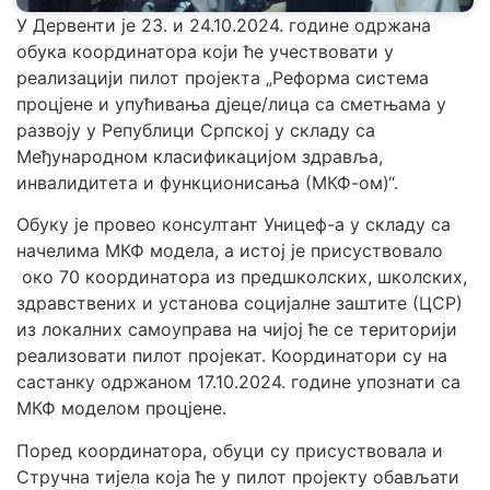
У Дервенти је 23. и 24.10.2024. године одржана
обука координатора који ће учествовати у
реализацији пилот пројекта „Реформа система
процјене и упућивања дјеце/лица са сметњама у
развоју у Републици Српској у складу са
Међународном класификацијом здравља,
инвалидитета и функционисања (МКФ-ом)“.
Обуку је провео консултант Уницеф-а у складу са
начелима МКФ модела, а истој је присуствовало
око 70 координатора из предшколских, школских,
здравствених и установа социјалне заштите (ЦСР)
из локалних самоуправа на чијој ће се територији
реализовати пилот пројекат. Координатори су на
састанку одржаном 17.10.2024. године упознати са
МКФ моделом процјене.
Поред координатора, обуци су присуствовала и
Стручна тијела која ће у пилот пројекту обављати