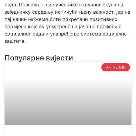
рада. Позвала je све учеснике стручног скупа на
заједничку сарадњу истичући њену важност, јер на
тај начин можемо бити покретачи позитивних
промјена које су усмјерене на јачање професије
социјалног рада и унапређење система социјалне
заштите.
Популарне вијести
АКТУЕЛНО