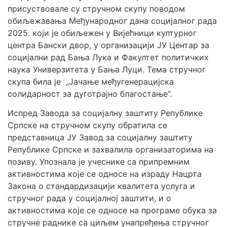
присуствовале су стручном скупу поводом
обиљежавања Међународног дана социјалног рада
2025. који је обиљежен у Вијећници културног
центра Бански двор, у организацији ЈУ Центар за
социјални рад Бања Лука и Факултет политичких
наука Универзитета у Бања Луци. Тема стручног
скупа била је „Јачање међугенерацијска
солидарност за дуготрајно благостање“.
Испред Завода за социјалну заштиту Републике
Српске на стручном скупу обратила се
представница ЈУ Завод за социјалну заштиту
Републике Српске и захвалила организаторима на
позиву. Упознала је учеснике са припремним
активностима које се односе на израду Нацрта
Закона о стандардизацији квалитета услуга и
стручног рада у социјалној заштити, и о
активностима које се односе на програме обука за
стручне раднике са циљем унапређења стручног