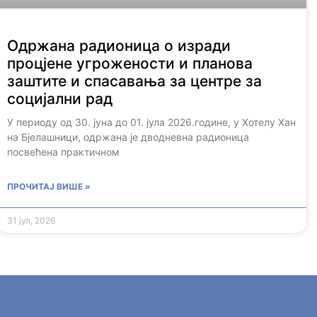
Одржана радионица о изради
процјене угрожености и планова
заштите и спасавања за центре за
социјални рад
У периоду од 30. јуна до 01. јула 2026.године, у Хотелу Хан
на Бјелашници, одржана је дводневна радионица
посвећена практичном
ПРОЧИТАЈ ВИШЕ »
31 јул, 2026