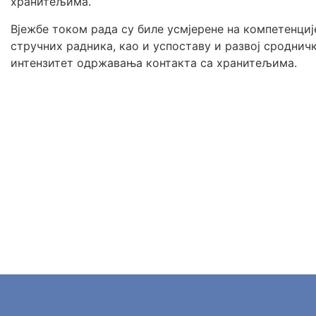
хранитељима.
Вјежбе током рада су биле усмјерене на компетенци
стручних радника, као и успоставу и развој сроднич
интензитет одржавања контакта са хранитељима.