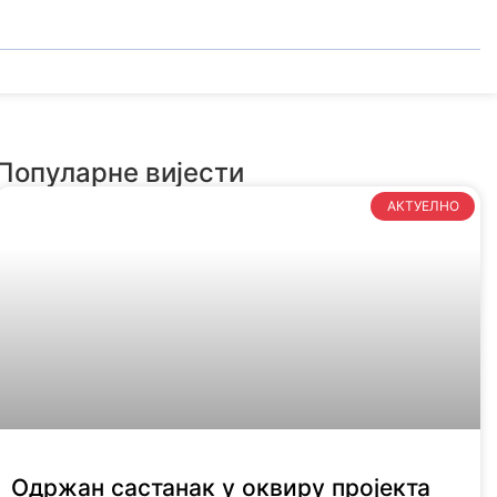
Популарне вијести
АКТУЕЛНО
Одржан састанак у оквиру пројекта