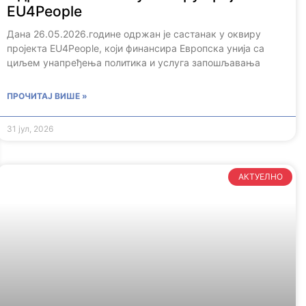
EU4People
Дана 26.05.2026.године одржан је састанак у оквиру
пројекта EU4People, који финансира Европска унија са
циљем унапређења политика и услуга запошљавања
ПРОЧИТАЈ ВИШЕ »
31 јул, 2026
АКТУЕЛНО