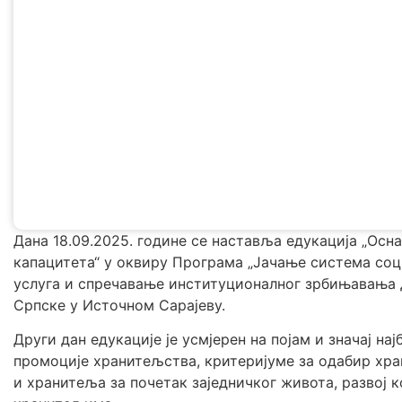
Дана 18.09.2025. године се наставља едукација „Ос
капацитета“ у оквиру Програма „Јачање система соц
услуга и спречавање институционалног зрбињавања 
Српске у Источном Сарајеву.
Други дан едукације је усмјерен на појам и значај н
промоције хранитељства, критеријуме за одабир хра
и хранитеља за почетак заједничког живота, развој 