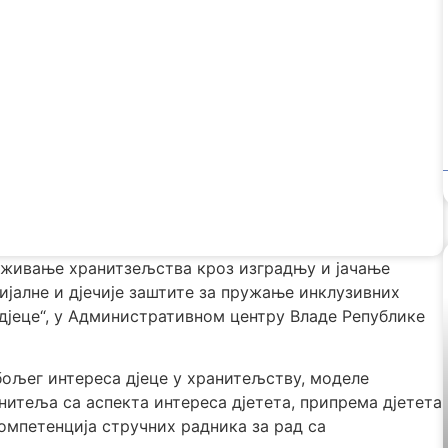
наживање хранитзељства кроз изградњу и јачање
ијалне и дјечије заштите за пружање инклузивних
дјеце“, у Административном центру Владе Републике
ајбољег интереса дјеце у хранитељству, моделе
нитеља са аспекта интереса дјетета, припрема дјетета
компетенција стручних радника за рад са