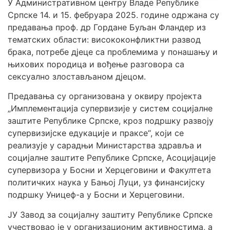
У Административном центру Владе Републике
Српске 14. и 15. фебруара 2025. године одржана су
предавања проф. др Гордане Буљан Фландер из
тематских области: висококонфликтни развод
брака, потребе дјеце са проблемима у понашању и
њихових породица и вођење разговора са
сексуално злостављаном дјецом.
Предавања су организована у оквиру пројекта
„Имплементација супервизије у систем социјалне
заштите Републике Српске, кроз подршку развоју
супервизијске едукације и праксе“, који се
реализује у сарадњи Министарства здравља и
социјалне заштите Републике Српске, Асоцијације
супервизора у Босни и Херцеговини и Факултета
политичких наука у Бањој Луци, уз финансијску
подршку Уницеф-а у Босни и Херцеговини.
ЈУ Завод за социјалну заштиту Републике Српске
учествовао је у организационим активностима, а