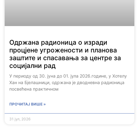
Одржана радионица о изради
процјене угрожености и планова
заштите и спасавања за центре за
социјални рад
У периоду од 30. јуна до 01. јула 2026.године, у Хотелу
Хан на Бјелашници, одржана је дводневна радионица
посвећена практичном
ПРОЧИТАЈ ВИШЕ »
31 јул, 2026