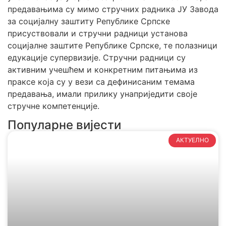
предавањима су мимо стручних радника ЈУ Завода
за социјалну заштиту Републике Српске
присуствовали и стручни радници установа
социјалне заштите Републике Српске, те полазници
едукације супервизије. Стручни радници су
активним учешћем и конкретним питањима из
праксе која су у вези са дефинисаним темама
предавања, имали прилику унаприједити своје
стручне компетенције.
Популарне вијести
АКТУЕЛНО